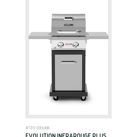
Product
View Details
#
720-0864M
Evolution Infrarouge Plus