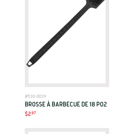
View Details
#
530-0039
Brosse à barbecue de 18 po2
$2
.97
View