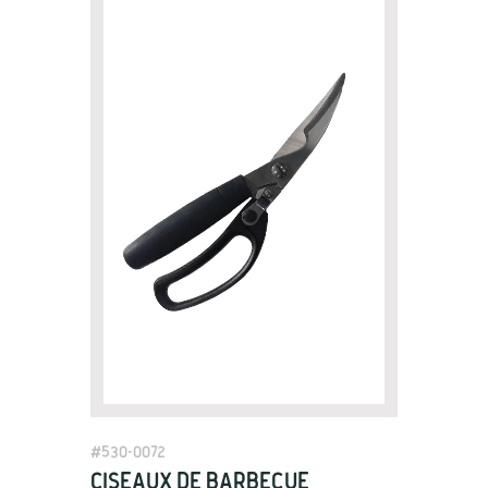
Product
View Details
#
530-0072
Ciseaux de barbecue