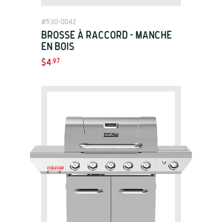
View Details
#
530-0042
Brosse à raccord - Manche
en bois
$4
.97
View
Product