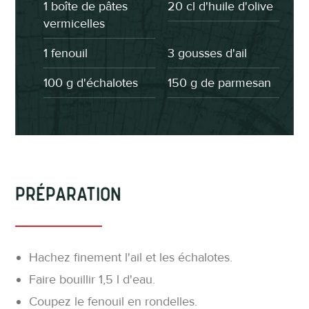
1 boîte de pâtes
20 cl d'huile d'olive
vermicelles
1 fenouil
3 gousses d'ail
100 g d'échalotes
150 g de parmesan
Préparation
Hachez finement l'ail et les échalotes.
Faire bouillir 1,5 l d'eau.
Coupez le fenouil en rondelles.