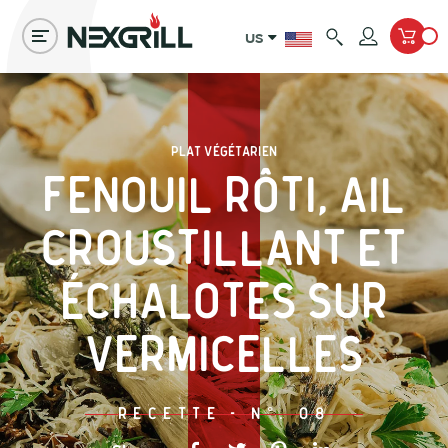
Search
Account
US
Toggle
Full
Login
View
Menu
Cart
Plat végétarien
Fenouil rôti, ail
croustillant et
échalotes sur
vermicelles
Recette
-
N°.
08