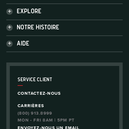
BARBECUES
Explore
ACCESSOIRES
HISTOIRES
PIÈCES
Notre histoire
RECETTES
DÉCOUVREZ-NOUS
CONSEILS DE CUISSON
Aide
CARRIÈRES
VOTRE MAGASIN
ENREGISTREZ VOTRE BARBECUE
ENVOI ET SUIVI
Service client
MANUELS D'INSTRUCTION
CONTACTEZ-NOUS
CARRIÈRES
(800) 913.8999
MON - FRI 8AM | 5PM PT
ENVOYEZ-NOUS UN EMAIL